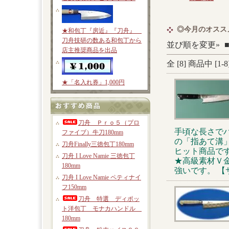
◎今月のオスス
★和包丁『房近』『刀舟』
刀舟技研の数ある和包丁から
並び順を変更»
店主推奨商品を出品
全 [
8
] 商品中 [
1
-
8
★「名入れ券」1,000円
刀舟 Ｐｒｏ５（プロ
手頃な長さで
ファイブ）牛刀180mm
の「指あて溝
刀舟Finally三徳包丁180mm
ヒット商品で
刀舟 I Love Namie 三徳包丁
★高級素材Ｖ
180mm
強いです。 【
刀舟 I Love Namie ペティナイ
フ150mm
刀舟 特選 ディポッ
ト洋包丁 モナカハンドル
180mm