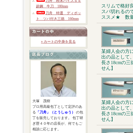
刀舟 粉末ハイスＳＳ
スリムで格好
超鋼 牛刀 180mm
スパ切れるの
刀舟 特選 ディポッ
ススメ★ 数
ト ツバ付き三徳 160mm
» カートの中身を見る
某婦人会の方
出の品として
長さ18cmの
せん】
大塚 茂樹
某婦人会の方
プロ用高級包丁として定評のあ
出の品として
る
「刀舟」（とうしゅう）
の包
長さ18cmの
丁を販売しております。 包丁研
せん】
ぎ歴４０年の店長が、何でもご
相談に応じます。