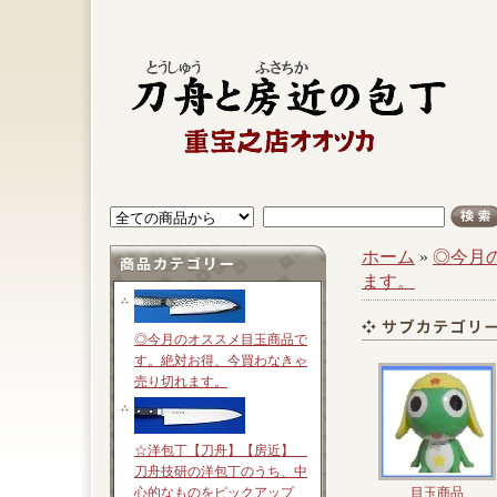
ホーム
»
◎今月
ます。
◎今月のオススメ目玉商品で
す。絶対お得、今買わなきゃ
売り切れます。
☆洋包丁【刀舟】【房近】
刀舟技研の洋包丁のうち、中
心的なものをピックアップ
目玉商品